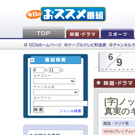
6
9
月
日
カテゴリー
チャンネル名
キーワード
[字]
真実の
ジャンル検索
韓流・アジア系
141ch(プレミ