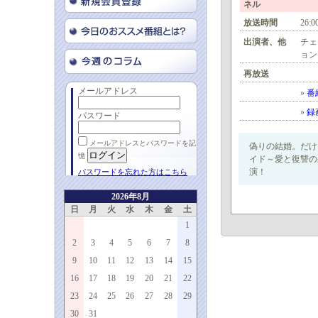
ネル
放送時間
26:0
出演者、他
チェ
ョン
再放送
メールアドレス
»
番
»
録
パスワード
メールアドレスとパスワードを記
偽りの結婚。だけ
憶
イド～愛と復讐の
演！
パスワードを忘れた方はこちら
2026年8月
日
月
火
水
木
金
土
1
2
3
4
5
6
7
8
9
10
11
12
13
14
15
16
17
18
19
20
21
22
23
24
25
26
27
28
29
30
31