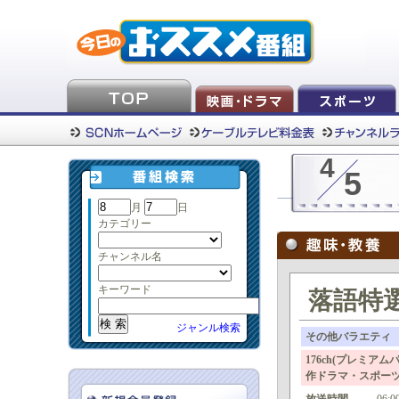
4
5
月
日
カテゴリー
チャンネル名
キーワード
落語特
ジャンル検索
その他バラエティ
176ch(プレミア
作ドラマ・スポー