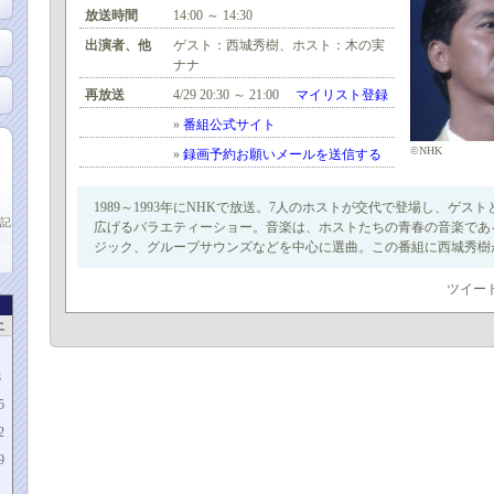
放送時間
14:00 ～ 14:30
出演者、他
ゲスト：西城秀樹、ホスト：木の実
ナナ
再放送
4/29 20:30 ～ 21:00
マイリスト登録
»
番組公式サイト
©NHK
»
録画予約お願いメールを送信する
1989～1993年にNHKで放送。7人のホストが交代で登場し、ゲス
記
広げるバラエティーショー。音楽は、ホストたちの青春の音楽であ
ジック、グループサウンズなどを中心に選曲。この番組に西城秀樹
ツイー
土
1
8
5
2
9