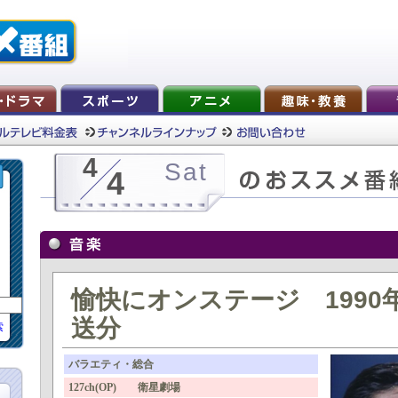
4
Sat
4
愉快にオンステージ 1990年
送分
索
バラエティ・総合
127ch(OP) 衛星劇場