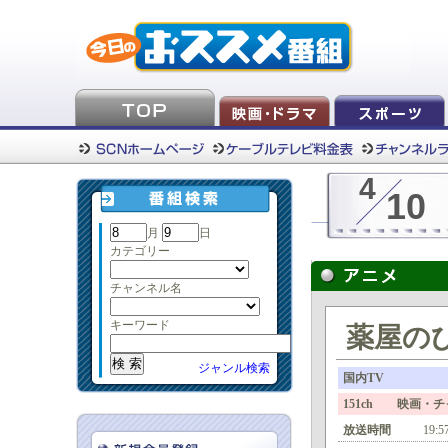
4
10
月
日
カテゴリー
チャンネル名
キーワード
薬屋のひ
ジャンル検索
国内TV
151ch 映画・チ
放送時間
19:5