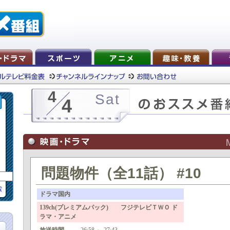
4
Sat
4
問題物件（全11話） #10
索
ドラマ国内
139ch(プレミアムパック) フジテレビＴＷＯ ド
ラマ・アニメ