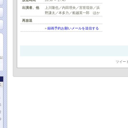
放送時間
26:58 ～ 27:43
出演者、他
上川隆也／内田理央／宮世琉弥／浜
野謙太／本多力／船越英一郎 ほか
再放送
»
録画予約お願いメールを送信する
記
ツイー
土
1
8
5
2
9