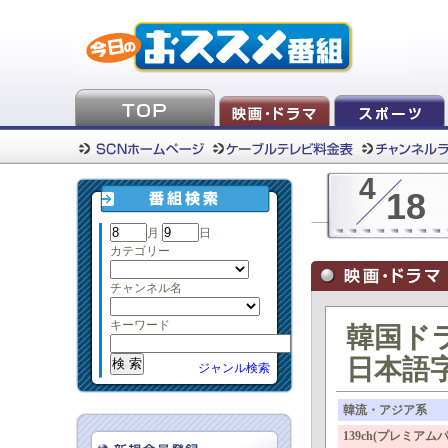
4
18
月
日
カテゴリー
チャンネル名
キーワード
韓国ド
日本語字
ジャンル検索
韓流・アジア系
139ch(プレミア