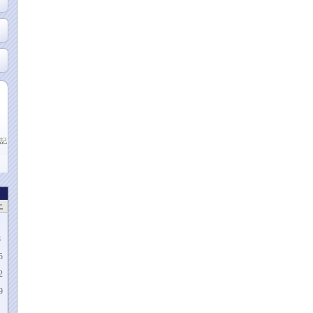
記
土
1
8
5
2
9