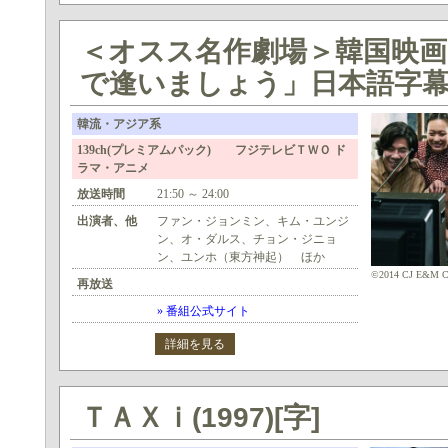
＜オスス名作劇場＞韓国映画
で逢いましょう」日本語字
韓流・アジア系
139ch(プレミアムパック) フジテレビＴＷＯ ド
ラマ・アニメ
放送時間
21:50 ～ 24:00
出演者、他
ファン・ジョンミン、キム・ユンジ
ン、オ・ダルス、チョン・ジニョ
ン、ユンホ（東方神起） ほか
©2014 CJ E&M Cor
再放送
» 番組公式サイト
詳細を見る
ＴＡＸｉ(1997)[字]