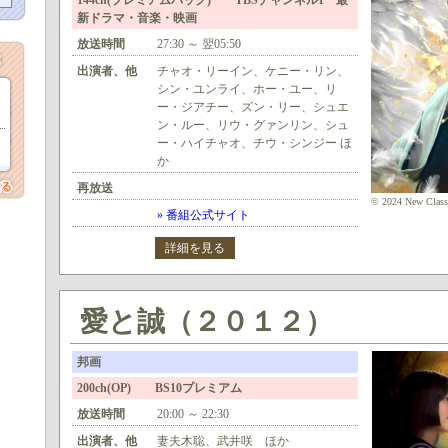
144ch(プレミアムパック) TBSチャンネル1 最
新ドラマ・音楽・映画
放送時間
27:30 ～ 翌05:50
出演者、他
チャオ・リーイン、ケニー・リン、
シン・ユンライ、ホー・ユー、リ
ー・ジアチー、ズン・リー、シュエ
ン・ルー、リウ・グァンリン、シュ
ー・ハイチャオ、チウ・シンジー ほ
か
再放送
© 2024 New Classi
» 番組公式サイト
詳細を見る
愛と誠（２０１２）
邦画
200ch(OP) BS10プレミアム
放送時間
20:00 ～ 22:30
出演者、他
妻夫木聡、武井咲 ほか