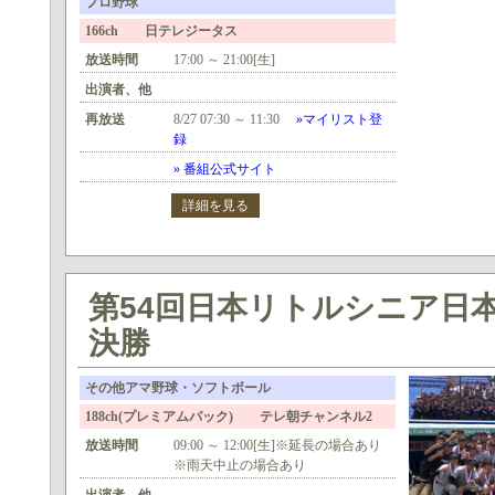
プロ野球
166ch 日テレジータス
放送時間
17:00 ～ 21:00[生]
出演者、他
再放送
8/27 07:30 ～ 11:30
»マイリスト登
録
» 番組公式サイト
詳細を見る
第54回日本リトルシニア日
決勝
その他アマ野球・ソフトボール
188ch(プレミアムパック) テレ朝チャンネル2
放送時間
09:00 ～ 12:00[生]※延長の場合あり
※雨天中止の場合あり