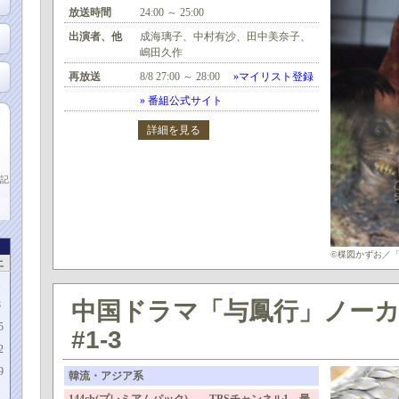
放送時間
24:00 ～ 25:00
出演者、他
成海璃子、中村有沙、田中美奈子、
嶋田久作
再放送
8/8 27:00 ～ 28:00
»マイリスト登録
» 番組公式サイト
詳細を見る
記
©楳図かずお／「
土
1
中国ドラマ「与鳳行」ノー
8
5
#1-3
2
9
韓流・アジア系