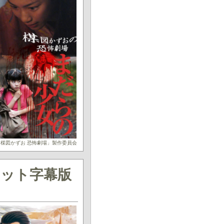
楳図かずお 恐怖劇場」製作委員会
カット字幕版