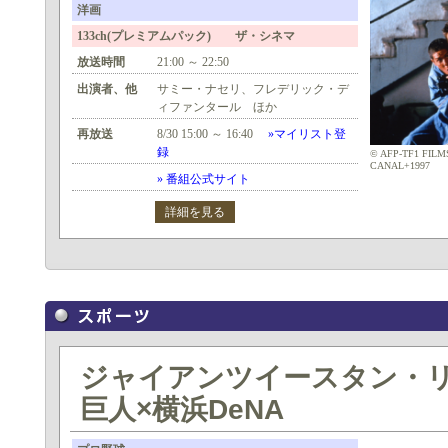
洋画
133ch(プレミアムパック) ザ・シネマ
放送時間
21:00 ～ 22:50
出演者、他
サミー・ナセリ、フレデリック・デ
ィファンタール ほか
再放送
8/30 15:00 ～ 16:40
»マイリスト登
録
© AFP-TF1 FIL
CANAL+1997
» 番組公式サイト
詳細を見る
ジャイアンツイースタン・リー
巨人×横浜DeNA