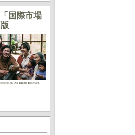
「国際市場
幕版
poration, All Rights Reserved.