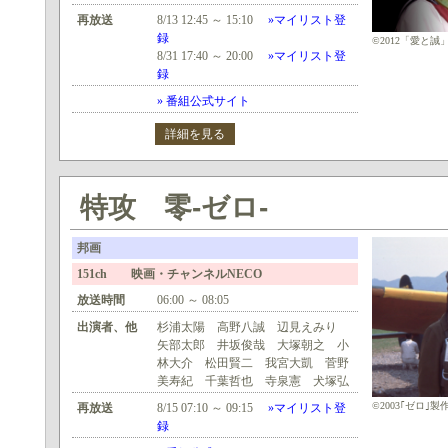
再放送
8/13 12:45 ～ 15:10
»マイリスト登
録
©2012「愛と
8/31 17:40 ～ 20:00
»マイリスト登
録
» 番組公式サイト
詳細を見る
特攻 零-ゼロ-
邦画
151ch 映画・チャンネルNECO
放送時間
06:00 ～ 08:05
出演者、他
杉浦太陽 高野八誠 辺見えみり
矢部太郎 井坂俊哉 大塚朝之 小
林大介 松田賢二 我宮大凱 菅野
美寿紀 千葉哲也 寺泉憲 犬塚弘
©2003｢ゼロ｣
再放送
8/15 07:10 ～ 09:15
»マイリスト登
録