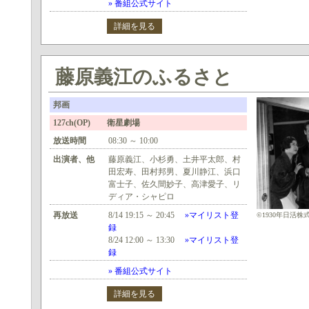
» 番組公式サイト
詳細を見る
藤原義江のふるさと
邦画
127ch(OP) 衛星劇場
放送時間
08:30 ～ 10:00
出演者、他
藤原義江、小杉勇、土井平太郎、村
田宏寿、田村邦男、夏川静江、浜口
富士子、佐久間妙子、高津愛子、リ
ディア・シャピロ
再放送
8/14 19:15 ～ 20:45
»マイリスト登
©1930年日活株
録
8/24 12:00 ～ 13:30
»マイリスト登
録
» 番組公式サイト
詳細を見る