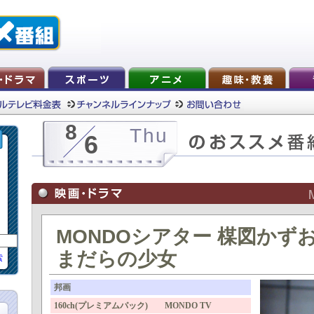
8
Thu
6
MONDOシアター 楳図かず
まだらの少女
索
邦画
160ch(プレミアムパック) MONDO TV